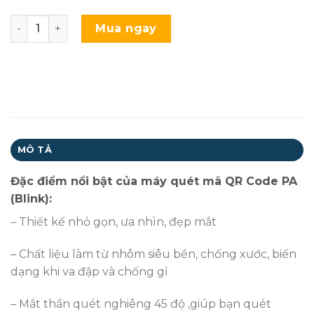
Máy quét mã QR Code PA (Blink) quantity
Mua ngay
MÔ TẢ
Đặc điểm nổi bật của máy quét mã QR Code PA
(Blink):
– Thiết kế nhỏ gọn, ưa nhìn, đẹp mắt
– Chất liệu làm từ nhôm siêu bền, chống xước, biến
dạng khi va đập và chống gỉ
– Mắt thần quét nghiêng 45 độ ,giúp bạn quét