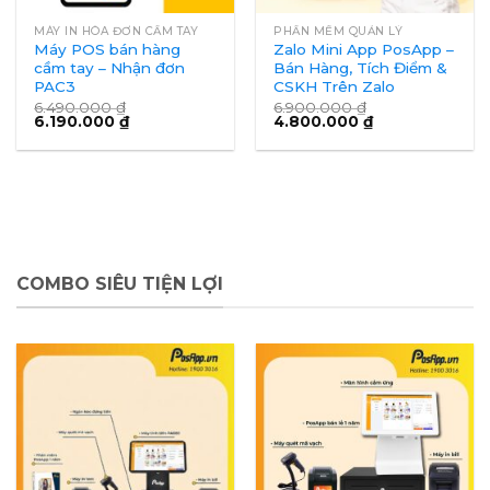
MÁY IN HÓA ĐƠN CẦM TAY
PHẦN MỀM QUẢN LÝ
Máy POS bán hàng
Zalo Mini App PosApp –
cầm tay – Nhận đơn
Bán Hàng, Tích Điểm &
PAC3
CSKH Trên Zalo
6.490.000
₫
6.900.000
₫
6.190.000
₫
4.800.000
₫
COMBO SIÊU TIỆN LỢI