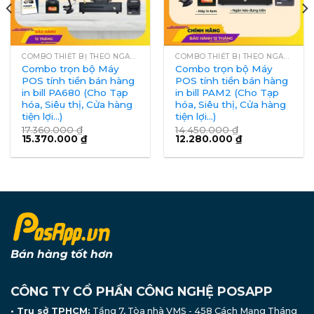
COMBO THIẾT BỊ THEO NGÀNH
COMBO THIẾT BỊ THEO NGÀNH
Combo trọn bộ Máy
Combo trọn bộ Máy
POS tính tiền bán hàng
POS tính tiền bán hàng
in bill PA680 (Cho Tạp
in bill PAM2 (Cho Tạp
hóa, Siêu thị, Cửa hàng
hóa, Siêu thị, Cửa hàng
tiện lợi…)
tiện lợi…)
17.360.000
₫
14.450.000
₫
15.370.000
₫
12.280.000
₫
CÔNG TY CỔ PHẦN CÔNG NGHỆ POSAPP
• Trụ sở TPHCM:
Tầng 7, Tòa nhà VMS - 458 Cách Mạng Tháng